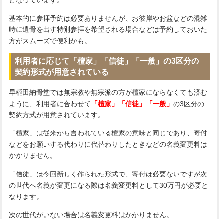
基本的に参拝予約は必要ありませんが、お彼岸やお盆などの混雑
時に遺骨を出す特別参拝を希望される場合などは予約しておいた
方がスムーズで便利かも。
利用者に応じて「檀家」「信徒」「一般」の3区分の
契約形式が用意されている
早稲田納骨堂では無宗教や無宗派の方が檀家にならなくても済む
ように、利用者に合わせて
「檀家」「信徒」「一般」
の3区分
の
契約方式が用意されています。
「檀家」は従来から言われている
檀家の意味と同じ
であり、寄付
などをお願いする代わりに代替わりしたときなどの名義変更料は
かかりません。
「信徒」は今回新しく作られた形式で、寄付は必要ないですが次
の世代へ名義が変更になる際は名義変更料として30万円が必要と
なります。
次の世代がいない場合は名義変更料はかかりません。