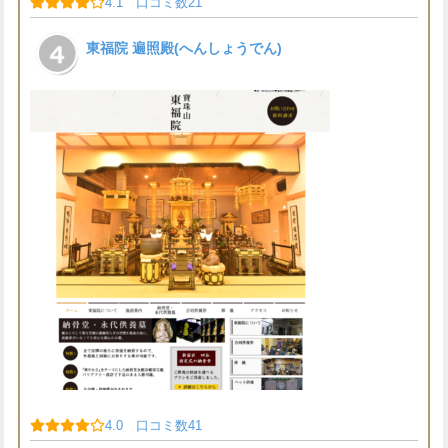
4.1 口コミ数21
東福院 遍照殿(へんしょうでん)
4.0 口コミ数41