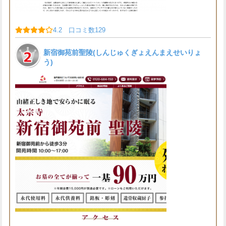
4.2 口コミ数129
新宿御苑前聖陵(しんじゅくぎょえんまえせいりょ
う)