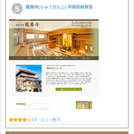
龍善寺(りゅうぜんじ) 早稲田納骨堂
3.9 口コミ数75