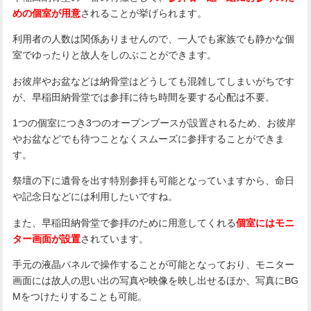
めの個室が用意
されることが挙げられます。
利用者の人数は関係ありませんので、一人でも家族でも静かな個
室でゆったりと故人をしのぶことができます。
お彼岸やお盆などは納骨堂はどうしても混雑してしまいがちです
が、早稲田納骨堂では参拝に待ち時間を要する心配は不要。
1つの個室につき3つのオープンブースが設置されるため、お彼岸
やお盆などでも待つことなくスムーズに参拝することができま
す。
祭壇の下に遺骨を出す特別参拝も可能となっていますから、命日
や記念日などには利用したいですね。
また、早稲田納骨堂で参拝のために用意してくれる
個室にはモニ
ター画面が設置
されています。
手元の液晶パネルで操作することが可能となっており、モニター
画面には故人の思い出の写真や映像を映し出せるほか、写真にBG
Mをつけたりすることも可能。