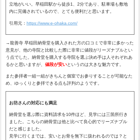
立地がいい。早稲田駅から徒歩1、2分であり、駐車場も敷地
内に完備されているので、とても便利だと思います。
引用元：
https://www.e-ohaka.com/
→龍善寺 早稲田納骨堂を購入された方の口コミで非常に多かった
意見が、他の寺院と比較した際に非常に値段がリーズナブルとい
う点でした。納骨堂を購入する寺院を選ぶ決め手は人それぞれあ
るかと思いますが、
値段が安い
というのは大きな魅力です。
また参拝者一組一組がきちんと個室でお参りすることが可能なた
め、ゆっくりと参拝できる点も評判のようです。
お坊さんの対応にも満足
納骨堂を選ぶ際に資料請求を10件ほど、見学には三箇所行き
ました。こちらの納骨堂は他と比べて良心的でリーズナブル
だと感じました。
見学に行くまでは、安いとお骨を無下に扱われるのでは？と