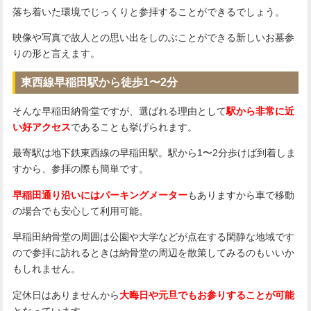
落ち着いた環境でじっくりと参拝することができるでしょう。
映像や写真で故人との思い出をしのぶことができる新しいお墓参
りの形と言えます。
東西線早稲田駅から徒歩1〜2分
そんな早稲田納骨堂ですが、選ばれる理由として
駅から非常に近
い好アクセス
であることも挙げられます。
最寄駅は地下鉄東西線の早稲田駅。駅から1〜2分歩けば到着しま
すから、参拝の際も簡単です。
早稲田通り沿いにはパーキングメーター
もありますから車で移動
の場合でも安心して利用可能。
早稲田納骨堂の周囲は公園や大学などが点在する閑静な地域です
ので参拝に訪れるときは納骨堂の周辺を散策してみるのもいいか
もしれません。
定休日はありませんから
大晦日や元旦でもお参りすることが可能
となっています。