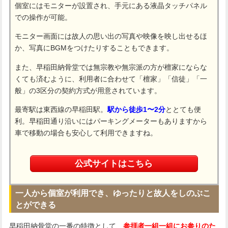
個室にはモニターが設置され、手元にある液晶タッチパネル
での操作が可能。
モニター画面には故人の思い出の写真や映像を映し出せるほ
か、写真にBGMをつけたりすることもできます。
また、早稲田納骨堂では無宗教や無宗派の方が檀家にならな
くても済むように、利用者に合わせて「檀家」「信徒」「一
般」の3区分の契約方式が用意されています。
最寄駅は東西線の早稲田駅。
駅から徒歩1〜2分
ととても便
利。早稲田通り沿いにはパーキングメーターもありますから
車で移動の場合も安心して利用できますね。
公式サイトはこちら
一人から個室が利用でき、ゆったりと故人をしのぶこ
とができる
早稲田納骨堂の一番の特徴として、
参拝者一組一組にお参りのた