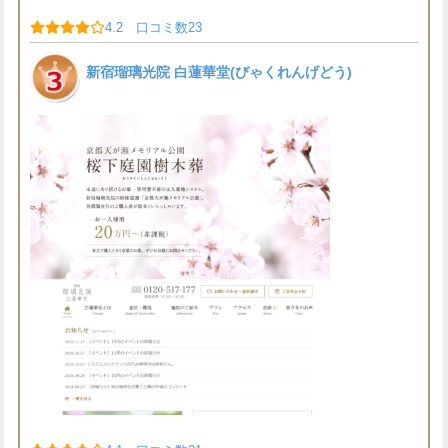
4.2 口コミ数23
新宿瑠璃光院 白蓮華堂(びゃくれんげどう)