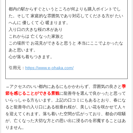
都内の駅からすぐというところが何よりも購入ポイントでし
た。そして 家庭的な雰囲気であり対応してくださる方が たい
へんに 優しくて 心 暖まります。
入り口の大きな桜の木があり
これからは 亡くなった家族と
この場所で お花見ができると思うと 本当にここでよかったな
あと思います。
心が落ち着ちつきます。
引用元：
https://www.e-ohaka.com/
→アクセスのいい都内にあるにもかかわらず、雰囲気の良さと
季
節を感じることができる景観
に龍善寺を選んで良かったと思って
いらっしゃる方もいます。上記の口コミにもあるとおり、春にな
ると龍善寺の入り口にある枝垂れ桜が、美しい花を咲かせて人々
を迎えてくれます。落ち着いた空間が広がっており、都会の喧騒
が、亡くなった大切な方との思い出に浸るのを邪魔することはあ
りません。