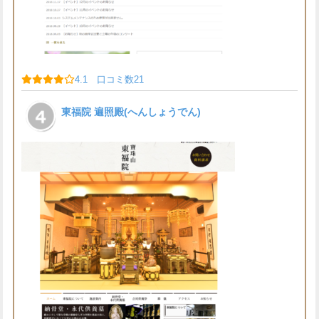
4.1 口コミ数21
東福院 遍照殿(へんしょうでん)