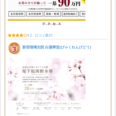
4.2 口コミ数23
新宿瑠璃光院 白蓮華堂(びゃくれんげどう)