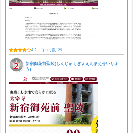
4.2 口コミ数129
新宿御苑前聖陵(しんじゅくぎょえんまえせいりょ
う)