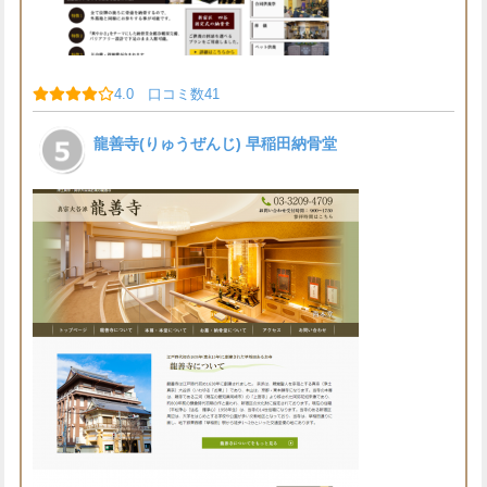
4.0 口コミ数41
龍善寺(りゅうぜんじ) 早稲田納骨堂